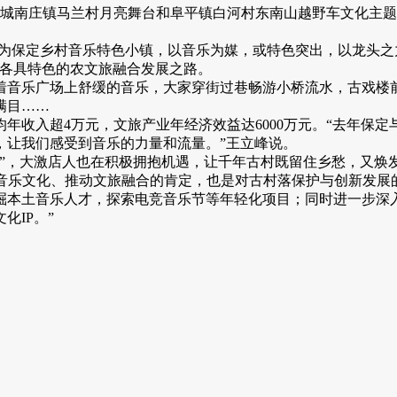
录制，城南庄镇马兰村月亮舞台和阜平镇白河村东南山越野车文化
同为保定乡村音乐特色小镇，以音乐为媒，或特色突出，以龙头之
条各具特色的农文旅融合发展之路。
着音乐广场上舒缓的音乐，大家穿街过巷畅游小桥流水，古戏楼
满目……
均年收入超4万元，文旅产业年经济效益达6000万元。“去年保定
，让我们感受到音乐的力量和流量。”王立峰说。
花”，大激店人也在积极拥抱机遇，让千年古村既留住乡愁，又焕
音乐文化、推动文旅融合的肯定，也是对古村落保护与创新发展的激
要发掘本土音乐人才，探索电竞音乐节等年轻化项目；同时进一步
化IP。”