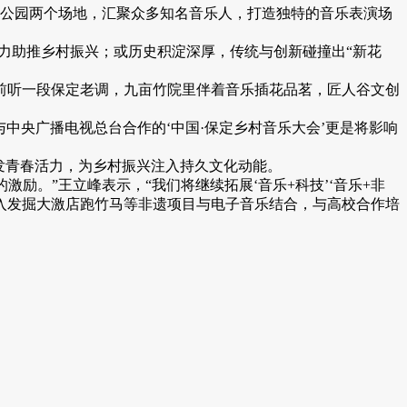
主题公园两个场地，汇聚众多知名音乐人，打造独特的音乐表演场
力助推乡村振兴；或历史积淀深厚，传统与创新碰撞出“新花
前听一段保定老调，九亩竹院里伴着音乐插花品茗，匠人谷文创
与中央广播电视总台合作的‘中国·保定乡村音乐大会’更是将影响
发青春活力，为乡村振兴注入持久文化动能。
励。”王立峰表示，“我们将继续拓展‘音乐+科技’‘音乐+非
深入发掘大激店跑竹马等非遗项目与电子音乐结合，与高校合作培