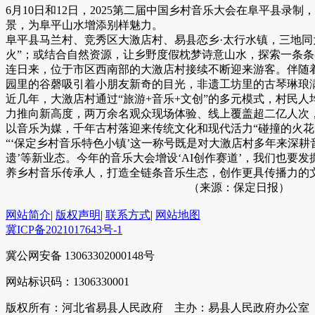
6月10日和12日，2025第二届中国乡村音乐大会在阜平县
景，为阜平山水增添别样魅力。
阜平县马兰村、竞秀区大激店村、易县恋乡·太行水镇，三地
火”；或结合自然资源，让乡野度假枕梦诗意山水，探索一条
连日来，位于市区西南部的大激店村接续不断迎来游客。伴随
园里的谷磬吸引着小朋友新奇的目光，非遗工坊里的古琴琳琅
近几年，大激店村通过“旅游+音乐+文创”的多元模式，村民人
力推向新高度，两万余名观众现场体验、线上覆盖超二亿人次
以音乐为媒，千年古村落迎来传统文化和现代活力“碰撞的火
“‘保定乡村音乐特色小镇’这一称号既是对大激店村多年来深耕
遗’等新业态。今年的音乐大会增设‘AI创作赛道’，我们也
养乡村音乐传承人，打造全链条音乐生态，创作更具传播力的文
（来源：保定日报）
网站简介
|
版权声明
|
联系方式
|
网站地图
冀ICP备2021017643号-1
冀公网安备 13063302000148号
网站标识码：1306330001
版权所有：河北省易县人民政府 主办：易县人民政府办公室