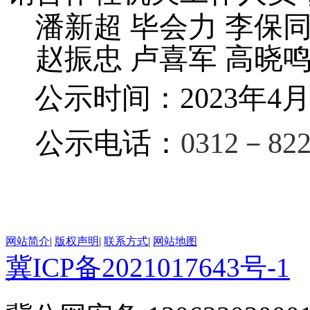
潘新超
毕会力 李保同
赵振忠 卢喜军 高晓鸣
公示时间：20
23
年
4
公示电话：
0312－8
网站简介
|
版权声明
|
联系方式
|
网站地图
冀ICP备2021017643号-1