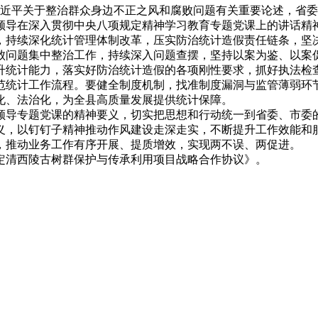
习近平关于整治群众身边不正之风和腐败问题有关重要论述，省
领导在深入贯彻中央八项规定精神学习教育专题党课上的讲话精
，持续深化统计管理体制改革，压实防治统计造假责任链条，坚
败问题集中整治工作，持续深入问题查摆，坚持以案为鉴、以案
升统计能力，落实好防治统计造假的各项刚性要求，抓好执法检
范统计工作流程。要健全制度机制，找准制度漏洞与监管薄弱环
化、法治化，为全县高质量发展提供统计保障。
领导专题党课的精神要义，切实把思想和行动统一到省委、市委
义，以钉钉子精神推动作风建设走深走实，不断提升工作效能和服
，推动业务工作有序开展、提质增效，实现两不误、两促进。
定清西陵古树群保护与传承利用项目战略合作协议》。