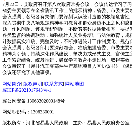
7月22日，县政府召开第八次政府常务会议，会议传达学习了
省委主要领导在全省防汛工作上的批示精神，省委、市委主要
会议强调，各级各有关部门要深刻认识统计造假的极端危害性
深入贯彻中央八项规定精神学习教育和群众身边不正之风和腐
题、作风问题、遵规守纪问题，不断夯实数据质量根基。要提
各类监督的协调联动，加强统计人员业务培训与法治教育，规
计数据真实准确、完整及时，不断推进统计工作制度化、规范
会议强调，各级各部门要深刻领会、准确把握省委、市委主要
精神为引领，持续深化作风建设，坚决力戒形式主义、官僚主
工作紧密结合、统筹推进，确保学习教育不走过场、取得实效
会议审议了《易县汽车零部件生产基地项目入区协议书》《保
会议还研究了其他事项。
网站简介
|
版权声明
|
联系方式
|
网站地图
冀ICP备2021017643号-1
冀公网安备 13063302000148号
网站标识码：1306330001
版权所有：河北省易县人民政府 主办：易县人民政府办公室